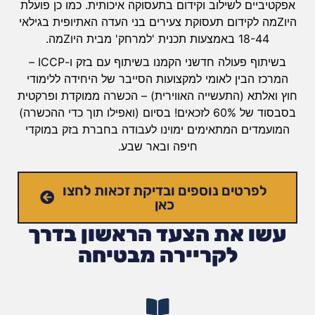
אפקטיביים לשילוב וקידום בתעסוקה איכותית. כמו כן פועלת
היוZמה לקידום תעסוקת צעירים בני העדה האתיופית בגילאי
18-44 באמצעות תכנית 'למרחק' מבית היוZמה.
בשיתוף פעולה חדשני הקמנו בשיתוף עם בזק ו-ICCP –
המרכז הבין לאומי למקצועות הסייבר של היחידה ללימודי
חוץ ואלתא (התעשייה האווירית) – הכשרה ממוקדת ופרקטית
בסבסוד של 60% לזכאים! בסיום (ואפילו תוך כדי ההכשרה)
המועמדים המתאימים ימוינו לעבודה בחברת בזק במוקדי
חיפה ובאר שבע.
לפרטים נוספים ובדיקת זכאות לחצו
כאן
עשו את הצעד הראשון בדרך
לקריירה מבטיחה