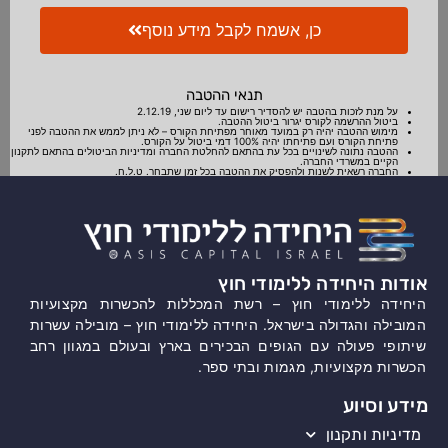
כן, אשמח לקבל מידע נוסף
תנאי ההטבה
על מנת לזכות בהטבה יש להסדיר רישום עד ליום שני, 2.12.19
ביטול ההרשמה לקורס יגרור ביטול ההטבה.
מימוש ההטבה יהיה רק במועד מאוחר מפתיחת הקורס – לא ניתן לממש את ההטבה לפני
פתיחת הקורס ועם פתיחתו יהיה 100% דמי ביטול על הקורס.
ההטבה נתונה לשינויים בכל עת בהתאם להחלטת החברה ומדיניות הביטולים בהתאם לתקנון
הקיים במשרדי החברה.
החברה רשאית לשנות ולהפסיק את ההטבה בכל זמן שתבחר. ט.ל.ח.
אודות היחידה ללימודי חוץ
היחידה ללימודי חוץ – רשת המכללות להכשרות מקצועיות
המובילה והגדולה בישראל. היחידה ללימודי חוץ – מובילה עשרות
שיתופי פעולה עם הגופים הבכירים בארץ ובעולם במגוון רחב
הכשרות מקצועיות, מגמות ובתי ספר.
מידע וסיוע
מדיניות ותקנון