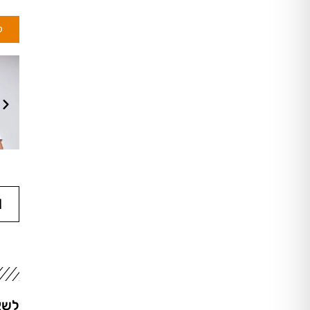
ל
לשא