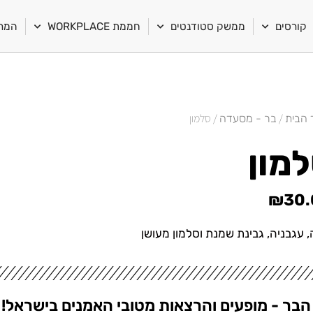
קורסים
ממשק סטודנטים
חממת WORKPLACE
המרכ
/
/ סלמון
 הבית
בר - מסעדה
מון
₪
30.
 עגבניה, גבינת שמנת וסלמון מעושן
הבר - מופעים והרצאות מטובי האמנים בישראל!