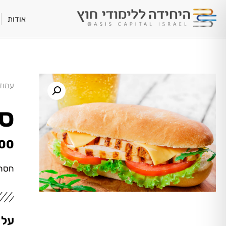
אודות
עמוד
סל
00
חסה,
על 