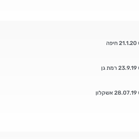
ה
ן
ן