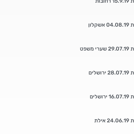
בות
לון
משפט
לים
לים
ילת