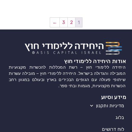
←
3
2
1
אודות היחידה ללימודי חוץ
היחידה ללימודי חוץ – רשת המכללות להכשרות מקצועיות
המובילה והגדולה בישראל. היחידה ללימודי חוץ – מובילה עשרות
שיתופי פעולה עם הגופים הבכירים בארץ ובעולם במגוון רחב
הכשרות מקצועיות, מגמות ובתי ספר.
מידע וסיוע
מדיניות ותקנון
בלוג
לוח דרושים