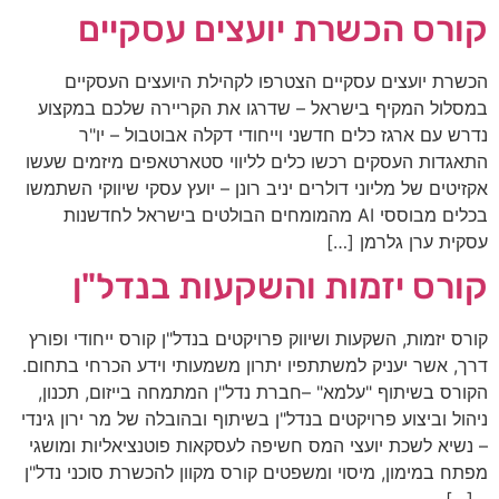
קורס הכשרת יועצים עסקיים
הכשרת יועצים עסקיים הצטרפו לקהילת היועצים העסקיים
במסלול המקיף בישראל – שדרגו את הקריירה שלכם במקצוע
נדרש עם ארגז כלים חדשני וייחודי דקלה אבוטבול – יו"ר
התאגדות העסקים רכשו כלים לליווי סטארטאפים מיזמים שעשו
אקזיטים של מליוני דולרים​ יניב רונן – יועץ עסקי שיווקי השתמשו
בכלים מבוססי AI מהמומחים הבולטים בישראל לחדשנות
עסקית ערן גלרמן […]
קורס יזמות והשקעות בנדל"ן
קורס יזמות, השקעות ושיווק פרויקטים בנדל"ן קורס ייחודי ופורץ
דרך, אשר יעניק למשתתפיו יתרון משמעותי וידע הכרחי בתחום.
הקורס בשיתוף "עלמא" –חברת נדל"ן המתמחה בייזום, תכנון,
ניהול וביצוע פרויקטים בנדל"ן בשיתוף ובהובלה של מר ירון גינדי
– נשיא לשכת יועצי המס חשיפה לעסקאות פוטנציאליות ומושגי
מפתח במימון, מיסוי ומשפטים קורס מקוון להכשרת סוכני נדל"ן
– […]