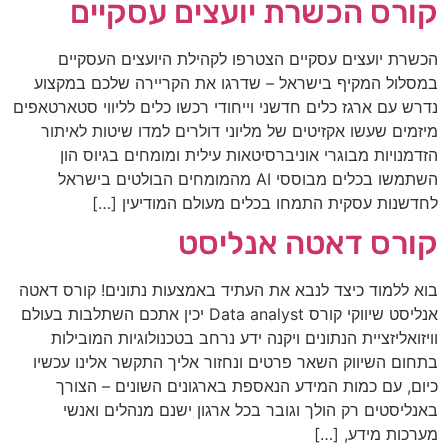
קורס הכשרת יועצים עסקיים
הכשרת יועצים עסקיים הצטרפו לקהילת היועצים העסקיים
במסלול המקיף בישראל – שדרגו את הקריירה שלכם במקצוע
נדרש עם ארגז כלים חדשני וייחודי רכשו כלים לליווי סטארטאפים
מיזמים שעשו אקזיטים של מליוני דולרים​ למדו שיטות לאיתור
הזדמנויות מבוגרי אוניברסיטאות עילית ומומחים בגיוס הון
השתמשו בכלים מבוססי AI מהמומחים הבולטים בישראל
לחדשנות עסקית התמחו בכלים מעולם המודיעין […]
קורס דאטה אנליסט
בוא ללמוד כיצד לנבא את העתיד באמצעות נתונים! קורס דאטה
אנליסט שיווקי קורס Data analyst יכין אתכם השתלבות בעולם
וויזואליזציית הנתונים ויקנה ידע נרחב בטכנולוגיות המובילות
בתחום השיווק השאר פרטים ונחזור אליך התקשר אלינו עכשיו
כיום, עם כמות המידע הנאספת בארגונים השונים – הצורך
באנליסטים רק הולך וגובר בכל ארגון ישנם מנהלים ואנשי
מערכות מידע, […]