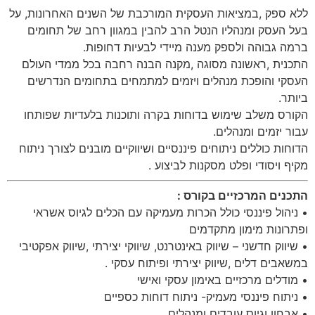
ללא ספק ,במציאות העסקית המורכבת של השנים האחרונות, על
בעל העסק ומנהליו הנטל הרב להבין במגוון רחב של תחומים
ברמה גבוהה ולספק מענה מיידי לבעיות דחופות.
התכנית ,ראשונה מסוגה ,מקנה הבנה רחבה בכל ממדי העולם
העסקי והופכת מנהלים ויזמים למתמחים בתחומים הנדרשים
ביותר.
הקורס משלב שימוש בדוחות בקרה ותוכנות בלעדיות שפותחו
עבור יזמים ומנהלים.
הדוחות כוללים ניתוחים פיננסיים ושיווקיים מובנים לצורך ניתוח
מקיף ויסודי ופלט מסקנות לביצוע .
התכנים המרכזיים בקורס :
• ניהול פיננסי כולל הכרות מעמיקה עם הכלים לגיוס אשראי
ופתרונות מימון מתקדמים
• שיווק חדשני – שיווק באינטרנט, שיווקי יצירתי ,שיווק אפקטיבי
במשאבים דלים ,שיווק יצירתי ופיתוח עסקי .
• מודלים מרכזיים באימון עסקי ואישי
• ניתוח פיננסי מעמיק- ניתוח דוחות כספיים
• אבחון וגיוס עובדים ומנהלים