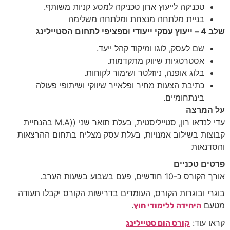
טכניקה לייעוץ ארון טכניקה למסע קניות משותף.
בניית מלתחה מנצחת ומלתחה משלימה
שלב 4 – ייעוץ עסקי ייעודי וספציפי לתחום הסטיילינג
שם לעסק, לוגו ומיקוד קהל ייעד.
אסטרטגיות שיווק מתקדמות.
בלוג אופנה, ניוזלטר ושימור לקוחות.
כתיבת הצעות מחיר ופלאייר שיווקי ושיתופי פעולה
בינתחומיים.
על המרצה
עדי לנדאו רון, סטייליסטית, בעלת תואר שני ((M.A בהנחיית
קבוצות בשילוב אמנויות, בעלת עסק מצליח בתחום ההרצאות
והסדנאות
פרטים טכניים
אורך הקורס כ-10 חודשים, פעם בשבוע בשעות הערב.
בוגרי ובוגרות הקורס, העומדים בדרישות הקורס יקבלו תעודה
מטעם
.
היחידה ללימודי חוץ
קראו עוד:
קורס הום סטיילינג