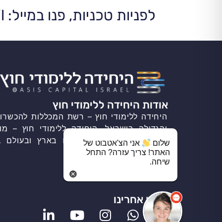
לפניות טכניות, פנו במייל: Cyber@limudey-hutz.co.il
אודות היחידה ללימודי חוץ
היחידה ללימודי חוץ – רשת המכללות להכשרות
והגדולה בישראל. היחידה ללימודי חוץ – מו
פעולה עם הגופים הבכירים בארץ ובעולם ב
שלום
אני הצ'אטבוט של
מקצועיות, מגמות ובתי ספר.
האתר! צריך עזרה? התחל
שיחה.
עקבו אחרינו