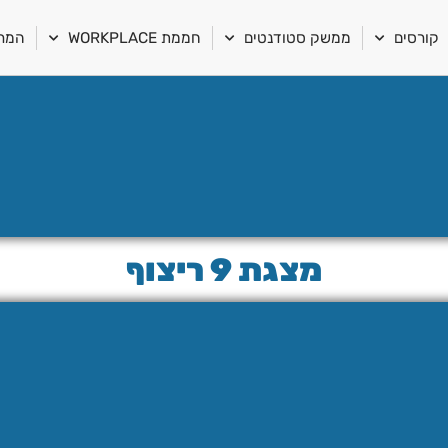
קורסים
ממשק סטודנטים
חממת WORKPLACE
המרכ
מצגת 9 ריצוף