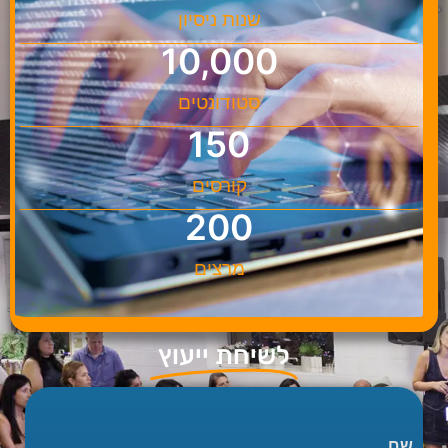
שנות ניסיון
10,000
סטודונטים
150
קורסים
200
מרצים
לשיחת ייעוץ
שם