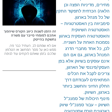
מחירים, מדיניות הפצה וכן
הלאה) הכרחית לתפקוד התקין
של כל מנהל בארגון.
סימביוזה בין האסטרטגיות –
האסטרטגיה השיווקית
זה הזמן לשנות כיוון: הקורס שיהפוך
אתכם למומחי סייבר עם משרה
והאסטרטגיה העסקית בארגון
נחשקת בהייטק
נסמכות האחת על השנייה.
אם לא שמתם לב, העתיד כבר פה,
לכן, כל אחד מחברי הדרג
ממש כאן על מסך המחשב או הטלפון
שלכם. בזמן שאתם לוקחים עוד לגימה
המנהל בארגון, גם אם הם
אינם עוסקים בשיווק אלא בפן
העסקי/פיננסי של הארגון,
צריכים לקבל את הכלים
המתאימים לעבודתם דרך
החלק החיוני והחשוב ביותר
בארגון, השיווק.
מינוף היכולות של סמנכ"ל
השיווק – עבור סמנכ"לי שיווק
בארגונים קורס אסטרטגיה