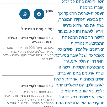
חלפו הימים בהם כל גלגל
(עובד) במכונה
שתף
העסקית-יצרנית התמקד אך
ורק בביצוע תפקידו המוצהר,
עשה את מה שהוא נדרש
עוד בעולם הדיגיטל
(ויודע) לעשות ותו לא. בניגוד
לגישה הריכוזית המטפחת
קורס מאתר לקויי בנייה – בשילוב
חדשנות בבנייה
התמקצעות נקודתית,
בישראל, מעל 90% מהדירות הנמסרות
הארגונים של ימינו עושים כל
על ידי קבלנים כוללות ליקויי בנייה
מאמץ כדי שכל עובד במערכת
מסוגים שונים מאתר ליקויי בנייה – בדק
בית כולל
יחוש ויהווה חלק אינטגרלי
מהמערכת הכוללת. גישה זו,
יוצרת ארגונים בהם העובדים
חשים מעורבות ואחריות אישית
לארגון ולכן, הם לויאליים יותר
קורס מאתר לקויי בנייה
כלפיו. בארגונים מתקדמים
קורס מאתר ליקויי בנייה – בדק בית
הכשרה בטכנולוגיות מתקדמות ורישיון
כאלו, אף שמים דגש רב על
רחפן לאיתור ליקויים. הסמכה
תפקידי הניהול הדורשים הבנה
ממשלתית למקצוע נדרש​. השתלבות
בחממת