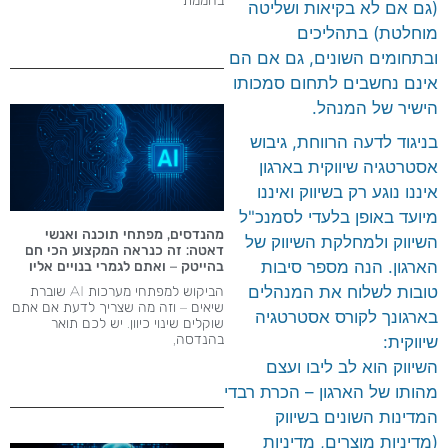
(גם אם לא בקיאות ושליטה
מוחלטת) בתהליכים
ובתחומים השונים, גם אם הם
אינם נחשבים לתחום סמכותו
הישיר של המנהל.
בניגוד לדעה הרווחת, גיבוש
אסטרטגיה שיווקית בארגון
איננו נוגע רק בשיווק ואיננו
מיועד באופן בלעדי לסמנכ"ל
מהנדסים, מפתחי תוכנה ואנשי
השיווק ולמחלקת השיווק של
דאטה: זה כנראה המקצוע הכי חם
הארגון. הנה מספר סיבות
בהייטק – ואתם לגמרי בנויים אליו
טובות לשלוח את המנהלים
הביקוש למפתחי מערכות AI שוברת
שיאים – וזה מה שצריך לדעת אם אתם
בארגונך לקורס אסטרטגיה
שוקלים שינוי כיוון. יש לכם תואר
בהנדסה,
שיווקית:
השיווק הוא לב ליבו ועצם
מהותו של הארגון – הכרת רבדי
המדינות השונים בשיווק
(מדיניות מוצרים, מדיניות