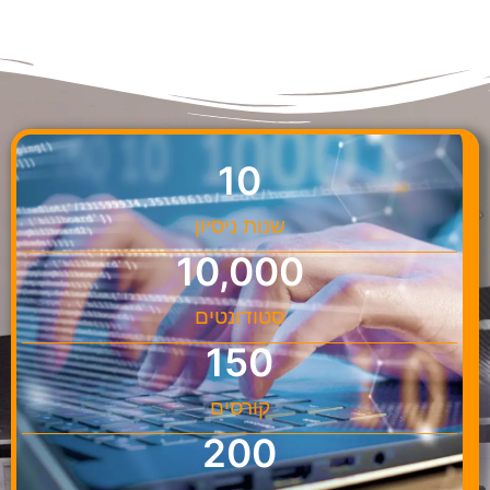
10
שנות ניסיון
10,000
סטודונטים
150
קורסים
200